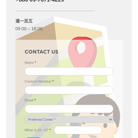
週一至五
09:00 – 18:00
CONTACT US
Name
*
Contact Number
*
Email
*
What is 10 - 6?
*