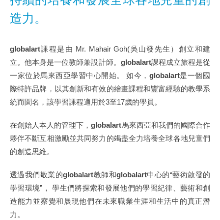
造力。
globalart
課程是
由 Mr. Mahair Goh(吳山發先生）創立和建
立。他本身是一位教師兼設計師。
globalart
課程成立旅程是從
一家位於馬來西亞學習中心開始。 如今，
globalart
是一個國
際特許品牌，以其創新和有效的繪畫課程和豐富經驗的教學系
統而聞名，該學習課程適用於3至17歲的學員。
在創始人本人的管理下，
globalart
馬來西亞
和我們的國際合作
夥伴不斷互相激勵並共同努力的竭盡全力培養全球各地兒童們
的創造思維。
透過我們敬業
的
globalart
教師和
globalart
中心的“藝術啟發的
學習環境”
， 學生們將探索和發展他們的學習紀律、藝術和創
造能力並察覺和展現他們在未來職業生涯和生活中的真正潛
力。