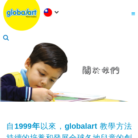
關於Global Art
.
為何選擇Global Art
成為我們的夥伴
.
會員家長登入
自
1999年
以來，
globalart
教學方法
持續的培養和發展全球各地兒童的創