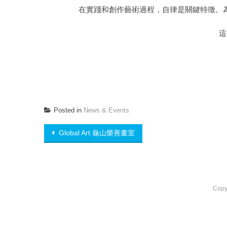
在實踐和創作藝術過程，自律是關鍵特徵。
這
Posted in
News & Events
Post navigation
Global Art 龜山樂善畫室
Copy